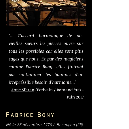
"... L'accord harmonique de nos
vieilles soeurs les pierres ouvre sur
tous les possibles car elles sont plus
sages que nous. Et par des magiciens
comme Fabrice Bony, elles finiront
par contaminer les hommes d'un
irrépréssible besoin d'harmonie..."
Anne Sibran
(Ecrivain / Romancière) -
Juin 2017
F
B
A B R I C E
O N Y
Né le 23 décembre 1970 à Besançon (25),