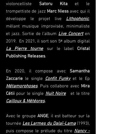
violoncelliste
Satoru Kita
et le
trompettiste de jazz
Marc Niess
avec qui il
développe le projet live
Lithophonic
,
mêlant musique improvisée, minimaliste
et jazz. Sortie de l’album
Live Concert
en
2019. En 2021, il sort son 5ᵉ album digital
La Pierre tourne
sur le label
Cristal
Publishing Releases
.
En 2020, il compose avec
Samantha
Zaccarie
le single
Confit Funky
et le Ep
Métamorphoses
. Puis collabore avec
Mira
Cétii
pour le single
Nuit Noire
et le titre
Cailloux & Météores
.
Avec le groupe
ANGE
, il est batteur sur la
tournée
Les Larmes du Dalaï-Lama
(1993),
puis compose le prélude du titre
Nancy -