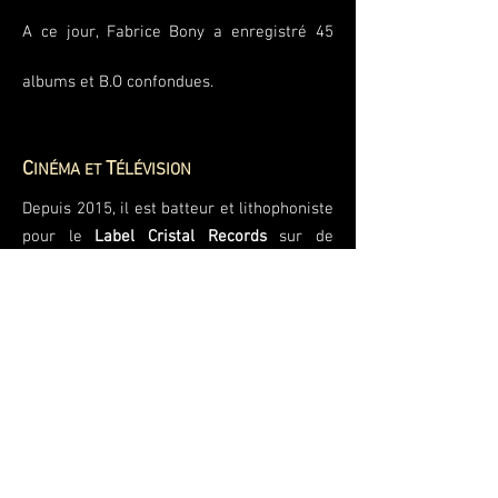
A ce jour, Fabrice Bony a enregistré 45
albums et B.O confondues.
C
T
INÉMA
ÉLÉVISION
ET
Depuis 2015, il est batteur et lithophoniste
pour le
Label Cristal Records
sur de
nombreuses B.O. cinéma et télévision,
avec la compositrice
Béatrice Thiriet
pour
le film
Corniche Kennedy
(Cinéma – 2017)
et le compositeur
Renaud Barbier
pour les
documentaires
Quand Homo Sapiens
faisait son Cinéma
(Arte Tv - 2015),
Comme des Sardines en Boite
(France 3 -
2017),
Les Nouveaux Mondes Sauvages
(Arte Tv - 2020),
le film
Petit Pays
(Cinéma