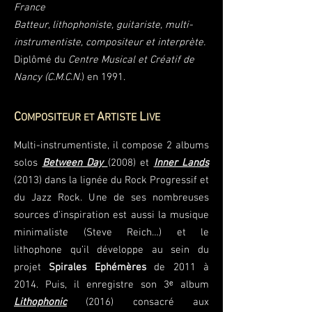
France
Batteur, lithophoniste, guitariste, multi-
instrumentiste, compositeur et interprète.
Diplômé du
Centre Musical et Créatif de
Nancy (C.M.C.N.
) en 1991.
C
A
L
OMPOSITEUR
RTISTE
IVE
ET
Multi-instrumentiste, il compose 2 albums
solos
Between Day
(2008) et
Inner Lands
(2013) dans la lignée du Rock Progressif et
du Jazz Rock. Une de ses nombreuses
sources d’inspiration est aussi la musique
minimaliste (Steve Reich…) et le
lithophone qu’il développe au sein du
projet
Spirales Ephémères
de 2011 à
2014. Puis, il enregistre son 3ᵉ album
Lithophonic
(2016) consacré aux